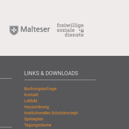
LINKS & DOWNLOADS
Buchungsanfrage
Kontakt
Leitbild
Hausordnung
Institutionelles Schutzkonzept
Speiseplan
Tagungsräume