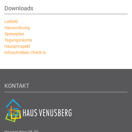
Downloads
Leitbild
Hausordnung
Speiseplan
Tagungsräume
Hausprospekt
Infoschreiben Check-in
KONTAKT
Haager Weg 28-30